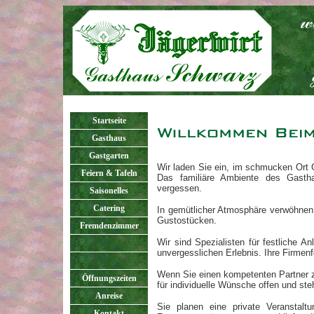
Startseite
Gasthaus
Gastgarten
Wir laden Sie ein, im schmucken Ort
Feiern & Tafeln
Das familiäre Ambiente des Gasth
vergessen.
Saisonelles
Catering
In gemütlicher Atmosphäre verwöhnen
Gustostücken.
Fremdenzimmer
Wir sind Spezialisten für festliche A
unvergesslichen Erlebnis. Ihre Firmenf
Wenn Sie einen kompetenten Partner zu
Öffnungszeiten
für individuelle Wünsche offen und ste
Anreise
Sie planen eine private Veranstalt
Kontakt